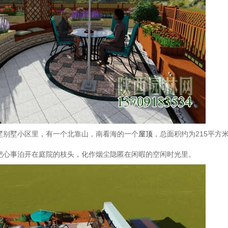
墅别墅小区里，有一个北靠山，南看海的一个
屋顶
，总面积约为215平方
把心事泊开在庭院的枝头，化作烟尘隐匿在闲暇的空闲时光里。