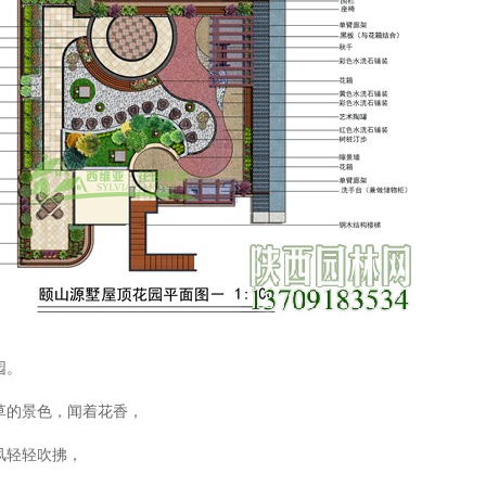
园。
草的景色，闻着花香，
风轻轻吹拂，