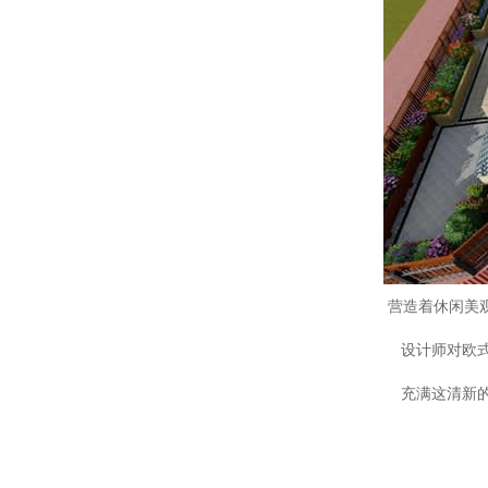
营造着休闲美
设计师对欧式
充满这清新