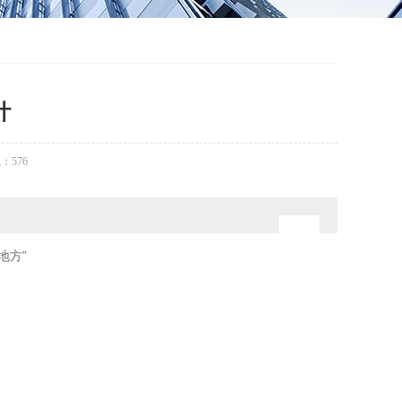
计
气：
576
地方”