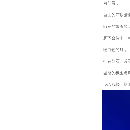
向前看，
自由的汀步慵
随意的散着步
脚下会传来一
暖白色的灯，
打在卵石、碎
温馨的氛围点
身心放松、悠