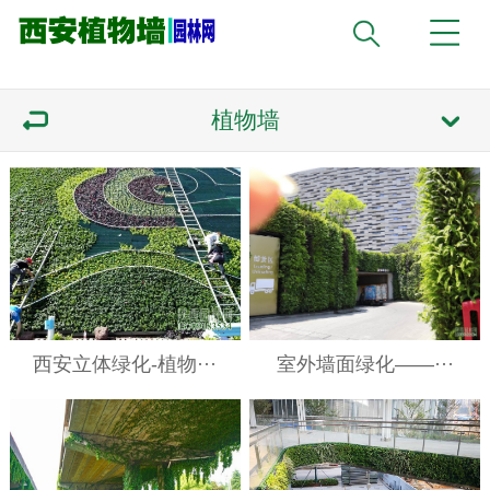
植物墙
西安立体绿化-植物···
室外墙面绿化——···